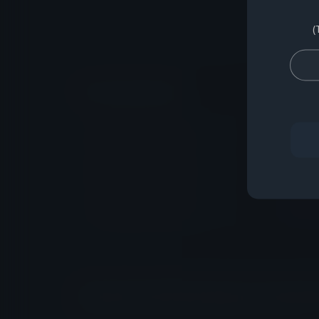
(
Tải lên tệp hình ảnh
Chọn tập
Chọn tập
Chọn tập
Thời gian chăm sóc khách hàng từ 09:00 - 18:00 (trừ ngày lễ),
việc. Việc chăm sóc khách hàng sẽ không yêu cầu các thành v
và mật khẩu.
Gửi thư để bày tỏ sự Đồng ý với trang web này