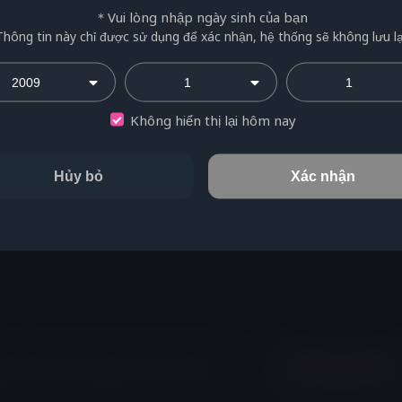
cách thành viên" để tránh ảnh hưởng đến quyền lợi của mình
＊Vui lòng nhập ngày sinh của bạn
Thông tin này chỉ được sử dụng để xác nhận, hệ thống sẽ không lưu lạ
Có
Không hiển thị lại hôm nay
 tin
Chọn tập tin
Hủy bỏ
Xác nhận
 tin
Chọn tập tin
 tin
 chúng tôi sẽ trả lời trong vòng 3-5 ngày làm
Gửi
iên về nội dung bảo mật như số thẻ tín dụng
Điều khoản sử dụng
Và
Chính sách bảo mật
.