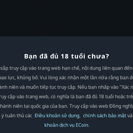
Bạn đã đủ 18 tuổi chưa?
sắp truy cập vào trang web hạn chế, nội dung liên quan đến
bạo lực, khủng bố. Vui lòng xác nhận một lần nữa rằng bạn đ
hành niên và muốn tiếp tục truy cập. Nếu bạn nhấp vào "Xác 
Những điều cần chú ý
ruy cập vào trang web, có nghĩa là bạn đã đủ 18 tuổi hoặc tr
thành niên tại quốc gia của bạn. Truy cập vào web Đồng ngh
c không đăng nhập tài khoản có thể ảnh hưởng đến tốc độ x
 ý tuân thủ các
Điều khoản sử dụng
,
chính sách bảo mật
v
u nại của khách hàng. Nếu bạn không dùng tài khoản EROLA
khoản dịch vụ ECoin.
ng thể đăng nhập, chúng tôi khuyên bạn nên "đăng nhập vớ