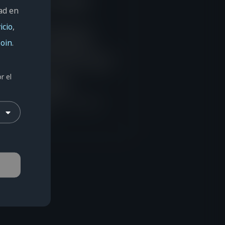
electrónico o contraseña
ad en
ctos
icio
,
a que las mayúsculas y los
son correctos. Asegúrate de
Coin
.
correctamente la tecla "Bloq
 los signos de puntuación antes de
introducir la información corregida.
r el
puedo ser miembro?
ía no eres miembros, selecciona
o" para hacerlo.