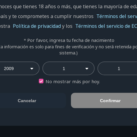
Correo 
aquí para probar otros métodos de
noces que tienes 18 años o más, que tienes la mayoría de ed
incorre
país y te comprometes a cumplir nuestros
Términos del serv
Comprueb
números 
estra
Política de privacidad
y los
Términos del servicio de E
utilizar 
Mayús" y
iciar sesión
＊Por favor, ingresa tu fecha de nacimiento
volver a 
ta información es solo para fines de verificación y no será retenida po
¿Cómo 
sistema.)
ptas nuestros
Política de privacidad
Si todav
"Registr
No mostrar más por hoy.
Cancelar
Confirmar