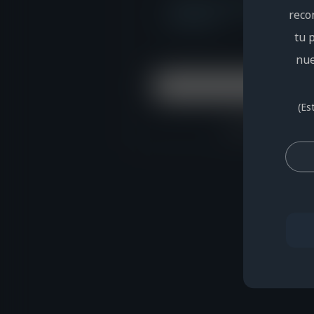
¿Verificación fallida? Haz clic 
reco
verificación.
tu 
nu
In
(Es
Al iniciar sesión, ace