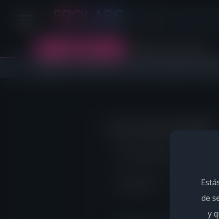
Inicio de sesión de EROLABS
Está
de s
y q