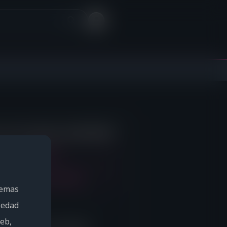
o eres miembro de EROLABS?
Registro
Contraseña olvidada
temas
 edad
web,